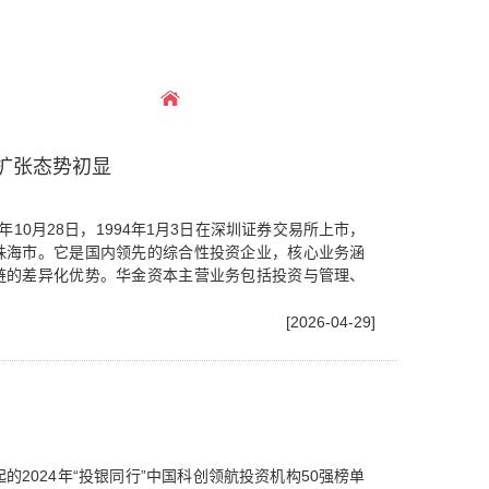
首页
>
新闻资讯
>
公司新闻
，扩张态势初显
10月28日，1994年1月3日在深圳证券交易所上市，
珠海市。它是国内领先的综合性投资企业，核心业务涵
链的差异化优势。华金资本主营业务包括投资与管理、
[2026-04-29]
2024年“投银同行”中国科创领航投资机构50强榜单