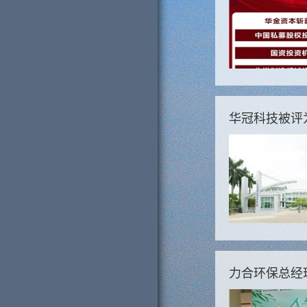
华冠科技被评为
力合环保总经