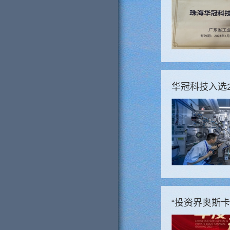
华冠科技入选
“投资界奥斯