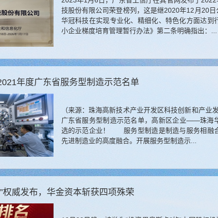
2023年1月6日，广东省工信厅在其官网发布了20
技股份有限公司荣登榜列，这是继2020年12月2
华冠科技在实现专业化、精细化、特色化方面达到
小企业梯度培育管理暂行办法》第二条明确指出：...
2021年度广东省服务型制造示范名单
（来源：珠海高新技术产业开发区科技创新和产业发展局
广东省服务型制造示范名单，高新区企业——珠海
选的示范企业！ 服务型制造是制造与服务相融合
先进制造业的高度融合。开展服务型制造示...
卡”权威发布，华金资本斩获四项殊荣